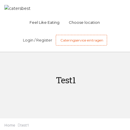
Feel Like Eating
Choose location
Login / Register
Cateringservice eintragen
Test1
Home
test1