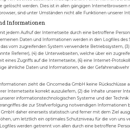
elöscht werden. Dies ist in allen gängigen Internetbrowsern mö
owser, sind unter Umständen nicht alle Funktionen unserer Inte
und Informationen
it jedem Aufruf der Internetseite durch eine betroffene Person
gemeinen Daten und Informationen werden in den Logfiles des S
 das vom zugreifenden System verwendete Betriebssystem, (3) d
nte Referrer), (4) die Unterwebseiten, welche über ein zugreif
eines Zugriffs auf die Internetseite, (6) eine Internet-Protokoll
ige ähnliche Daten und Informationen, die der Gefahrenabwehr i
nformationen zieht die Cincomedia GmbH keine Rückschlüsse au
er Internetseite korrekt auszuliefern, (2) die Inhalte unserer I
t unserer informationstechnologischen Systeme und der Technik 
erangriffes die zur Strafverfolgung notwendigen Informationen
GmbH daher einerseits statistisch und ferner mit dem Ziel aus
hen, um letztlich ein optimales Schutzniveau für die von uns
r-Logfiles werden getrennt von allen durch eine betroffene P