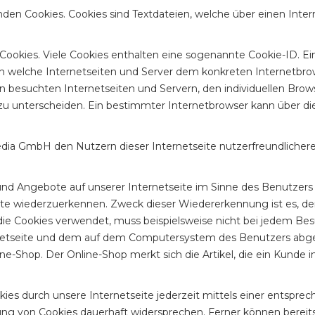
den Cookies. Cookies sind Textdateien, welche über einen Int
Cookies. Viele Cookies enthalten eine sogenannte Cookie-ID. Ei
urch welche Internetseiten und Server dem konkreten Internetb
n besuchten Internetseiten und Servern, den individuellen Bro
 zu unterscheiden. Ein bestimmter Internetbrowser kann über d
ia GmbH den Nutzern dieser Internetseite nutzerfreundlichere S
und Angebote auf unserer Internetseite im Sinne des Benutzers
eite wiederzuerkennen. Zweck dieser Wiedererkennung ist es, d
, die Cookies verwendet, muss beispielsweise nicht bei jedem Bes
rnetseite und dem auf dem Computersystem des Benutzers abg
ne-Shop. Der Online-Shop merkt sich die Artikel, die ein Kunde i
ies durch unsere Internetseite jederzeit mittels einer entspre
ng von Cookies dauerhaft widersprechen. Ferner können bereits