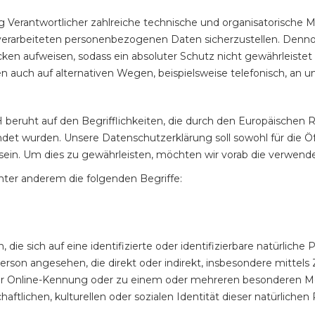
ng Verantwortlicher zahlreiche technische und organisatorisc
e verarbeiteten personenbezogenen Daten sicherzustellen. Denn
ken aufweisen, sodass ein absoluter Schutz nicht gewährleistet
auch auf alternativen Wegen, beispielsweise telefonisch, an un
ruht auf den Begrifflichkeiten, die durch den Europäischen R
 wurden. Unsere Datenschutzerklärung soll sowohl für die Öff
 sein. Um dies zu gewährleisten, möchten wir vorab die verwendet
nter anderem die folgenden Begriffe:
ie sich auf eine identifizierte oder identifizierbare natürliche
he Person angesehen, die direkt oder indirekt, insbesondere mit
er Online-Kennung oder zu einem oder mehreren besonderen Me
aftlichen, kulturellen oder sozialen Identität dieser natürlichen 