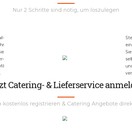
Nur 2 Schritte sind nötig, um loszulegen
l-
St
hr
ei
Sie
Si
r-
sel
il
un
.
ve
zt Catering- & Lieferservice anme
 kostenlos registrieren & Catering Angebote direk