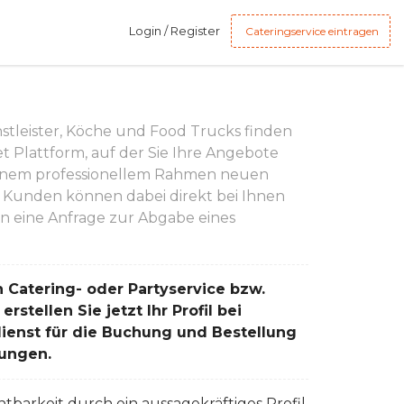
mmunity
Login / Register
Cateringservice eintragen
nstleister, Köche und Food Trucks finden
et Plattform, auf der Sie Ihre Angebote
einem professionellem Rahmen neuen
Kunden können dabei direkt bei Ihnen
en eine Anfrage zur Abgabe eines
 Catering- oder Partyservice bzw.
stellen Sie jetzt Ihr Profil bei
ienst für die Buchung und Bestellung
tungen.
htbarkeit durch ein aussagekräftiges Profil