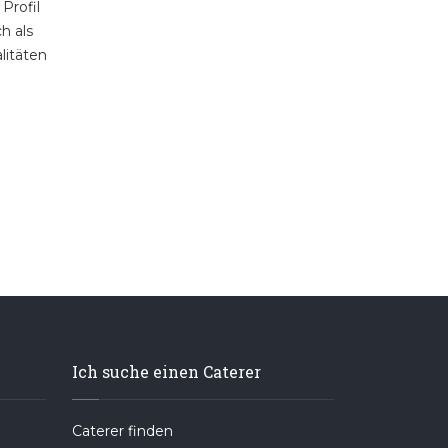
Profil
h als
litäten
Ich suche einen Caterer
Caterer finden