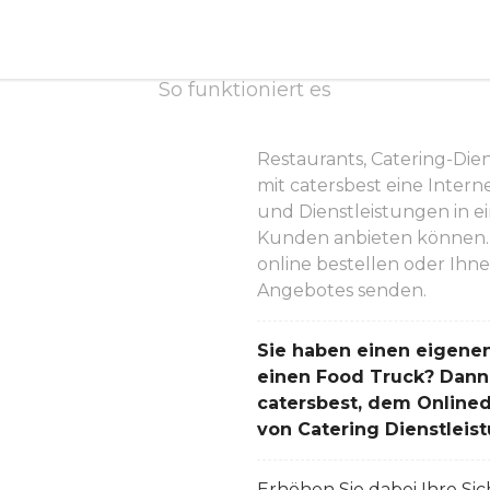
 auch Sie Teil der catersbest Co
So funktioniert es
Restaurants, Catering-Die
mit catersbest eine Intern
und Dienstleistungen in 
Kunden anbieten können. 
online bestellen oder Ihn
Angebotes senden.
Sie haben einen eigenen
einen Food Truck? Dann er
catersbest, dem Onlined
von Catering Dienstleis
Erhöhen Sie dabei Ihre Sic