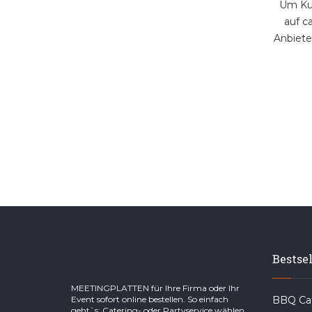
Um Kun
auf c
Anbieter
Bestsel
MEETINGPLATTEN für Ihre Firma oder Ihr
Event sofort online bestellen. So einfach
BBQ Cat
geht`s: Catering- oder Partyservice wählen,