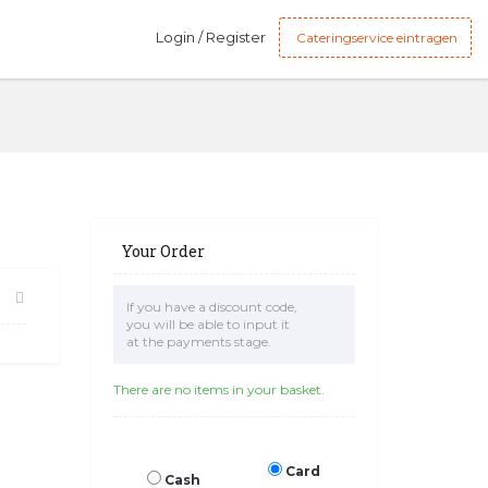
Login / Register
Cateringservice eintragen
Your Order
If you have a discount code,
you will be able to input it
at the payments stage.
There are no items in your basket.
Card
Cash