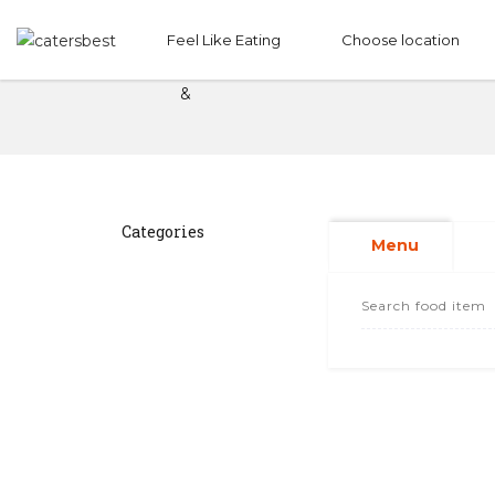
Feel Like Eating
Choose location
Hut Pizza
&
Categories
Menu