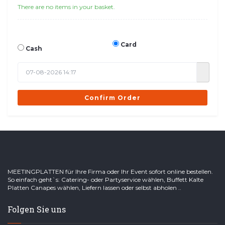
There are no items in your basket.
Card
Cash
Confirm Order
MEETINGPLATTEN für Ihre Firma oder Ihr Event sofort online bestellen.
So einfach geht`s: Catering- oder Partyservice wählen, Buffett Kalte
Platten Canapes wählen, Liefern lassen oder selbst abholen ..
Folgen Sie uns